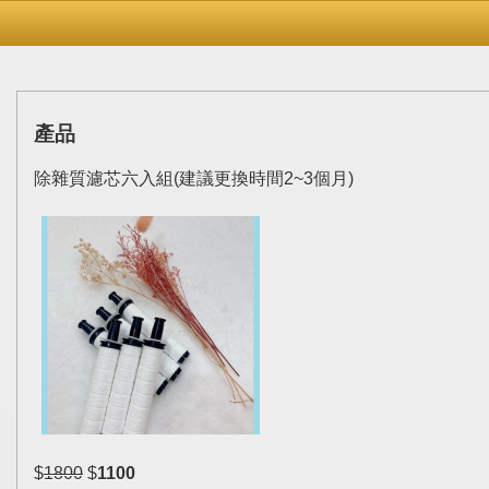
產品
除雜質濾芯六入組(建議更換時間2~3個月)
$
1800
$
1100