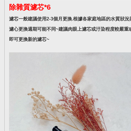
除雜質濾芯*6
濾芯一般建議使用2-3個月更換.根據各家庭地區的水質狀況
濾心更換週期可能不同~建議肉眼上濾芯或汙染程度較嚴重
即可更換新的濾芯~